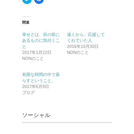
リ
a
ッ
c
ク
e
し
b
て
o
T
o
関連
w
k
i
で
t
共
幸せとは、目の前に
遠くから、応援して
t
有
あるものに気付くこ
くれていた人
e
す
r
る
と
2016年10月30日
で
に
2017年1月22日
共
は
NONのこと
有
ク
NONのこと
(新
リ
し
ッ
い
ク
ウ
し
有限な時間の中で暮
ィ
て
ン
く
らすということ。
ド
だ
2017年6月9日
ウ
さ
で
い
ブログ
開
(新
き
し
ま
い
す)
ウ
ィ
ソーシャル
ン
ド
ウ
で
開