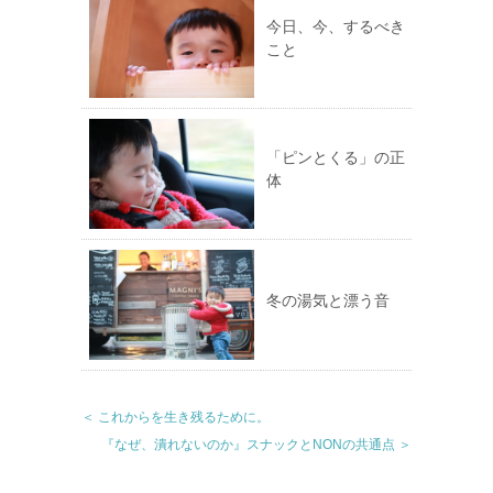
今日、今、するべき
こと
「ピンとくる」の正
体
冬の湯気と漂う音
＜ これからを生き残るために。
『なぜ、潰れないのか』スナックとNONの共通点 ＞