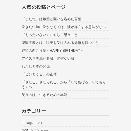
人気の投稿とページ
「またね」は希望と願いを込めた言葉
泣きたい時に泣かなくては、涙が存在する意味がない
『もったいない』に対して思うこと
楽観主義とは、現実を受け入れる覚悟を持つこと
絶望の向こう側～HAPPY BIRTHDAY～
アイスラテ混ぜる派、混ぜない派
わたしと本の関係
「ピンとくる」の正体
「させる、させられる」から「してあげる、してもら
う」へ
笑うのは、生きるための本能
カテゴリー
instagram
(1)
NONのこと
(115)