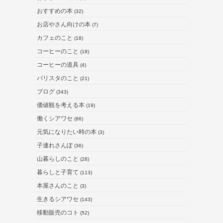
おすすめの本
(32)
お店やさん向けの本
(7)
カフェのこと
(18)
コーヒーのこと
(18)
コーヒーの道具
(4)
バリスタのこと
(21)
ブログ
(343)
価値観を考える本
(19)
働くシアワセ
(86)
元気になりたい時の本
(3)
子連れさんぽ
(36)
山暮らしのこと
(28)
暮らしと子育て
(113)
本屋さんのこと
(3)
生きるシアワセ
(143)
移動販売のコト
(52)