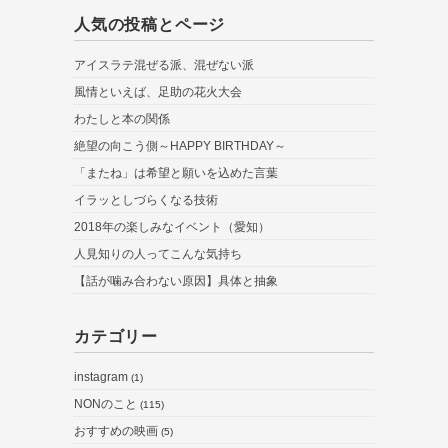
人気の投稿とページ
アイスラテ混ぜる派、混ぜない派
風情といえば、足助の花火大会
わたしと本の関係
絶望の向こう側～HAPPY BIRTHDAY～
「またね」は希望と願いを込めた言葉
イラッとしづらくなる技術
2018年の楽しみなイベント（愛知）
人見知りの人ってこんな気持ち
【話が噛み合わない原因】具体と抽象
カテゴリー
instagram
(1)
NONのこと
(115)
おすすめの映画
(5)