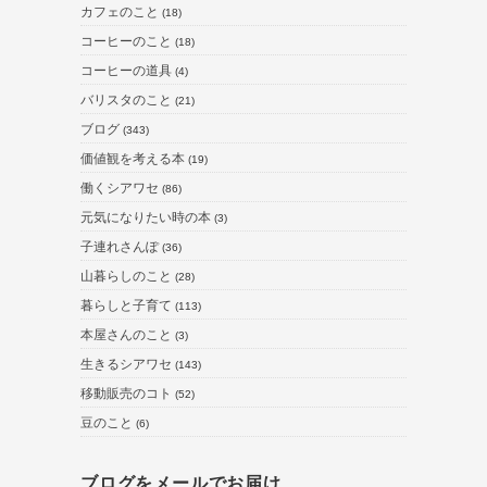
カフェのこと
(18)
コーヒーのこと
(18)
コーヒーの道具
(4)
バリスタのこと
(21)
ブログ
(343)
価値観を考える本
(19)
働くシアワセ
(86)
元気になりたい時の本
(3)
子連れさんぽ
(36)
山暮らしのこと
(28)
暮らしと子育て
(113)
本屋さんのこと
(3)
生きるシアワセ
(143)
移動販売のコト
(52)
豆のこと
(6)
ブログをメールでお届け