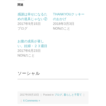
て
o
T
o
関連
w
k
i
で
t
共
感謝は幸せになるた
THANKYOUクッキー
t
有
めの道具じゃない②
のおかげ
e
す
r
る
2017年9月15日
2018年3月3日
で
に
ブログ
共
は
NONのこと
有
ク
(新
リ
し
ッ
い
ク
お腹の成長が著し
ウ
し
い。妊婦・２３週目
ィ
て
ン
く
2017年6月23日
ド
だ
NONのこと
ウ
さ
で
い
開
(新
き
し
ま
い
す)
ウ
ソーシャル
ィ
ン
ド
ウ
で
開
き
2017年09月10日 ｜ Posted in
ブログ
,
暮らしと子育て
｜
ま
す)
｜
6 Comments »