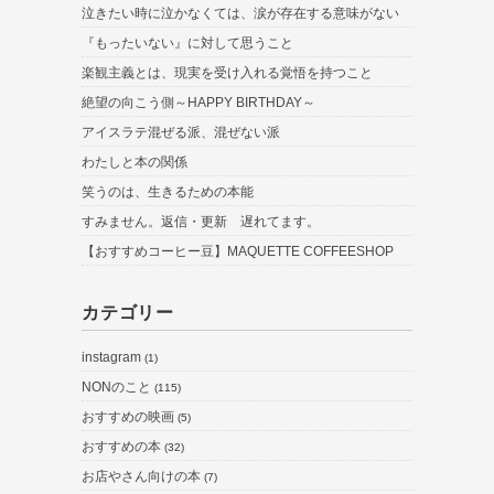
泣きたい時に泣かなくては、涙が存在する意味がない
『もったいない』に対して思うこと
楽観主義とは、現実を受け入れる覚悟を持つこと
絶望の向こう側～HAPPY BIRTHDAY～
アイスラテ混ぜる派、混ぜない派
わたしと本の関係
笑うのは、生きるための本能
すみません。返信・更新 遅れてます。
【おすすめコーヒー豆】MAQUETTE COFFEESHOP
カテゴリー
instagram
(1)
NONのこと
(115)
おすすめの映画
(5)
おすすめの本
(32)
お店やさん向けの本
(7)