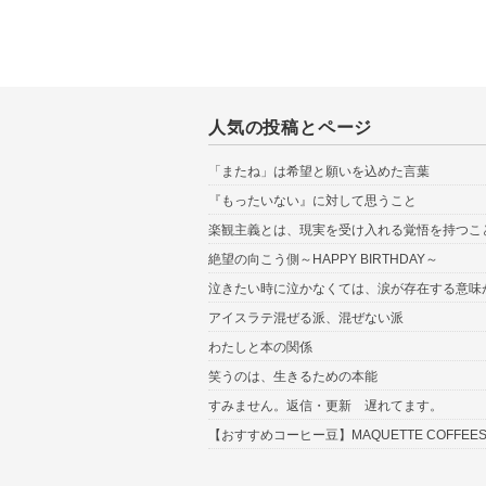
人気の投稿とページ
「またね」は希望と願いを込めた言葉
『もったいない』に対して思うこと
楽観主義とは、現実を受け入れる覚悟を持つこ
絶望の向こう側～HAPPY BIRTHDAY～
泣きたい時に泣かなくては、涙が存在する意味
アイスラテ混ぜる派、混ぜない派
わたしと本の関係
笑うのは、生きるための本能
すみません。返信・更新 遅れてます。
【おすすめコーヒー豆】MAQUETTE COFFEES