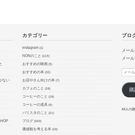
カテゴリー
ブロ
instagram
(1)
メール
NONのこと
(115)
メール
と
おすすめの映画
(5)
メ
おすすめの本
(32)
ー
がない
お店やさん向けの本
(7)
ル
カフェのこと
(18)
購
ア
コーヒーのこと
(18)
ド
コーヒーの道具
(4)
84人の
レ
バリスタのこと
(21)
ス
HOP
ブログ
(343)
価値観を考える本
(19)